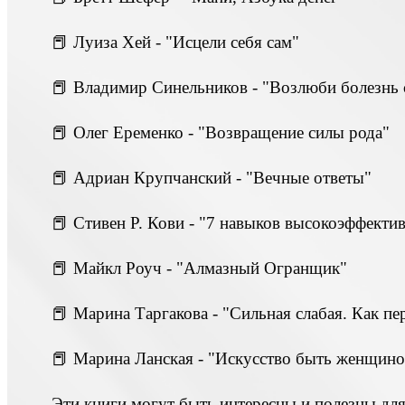
📕 Луиза Хей - "Исцели себя сам"
📕 Владимир Синельников - "Возлюби болезнь
📕 Олег Еременко - "Возвращение силы рода"
📕 Адриан Крупчанский - "Вечные ответы"
📕 Стивен Р. Кови - "7 навыков высокоэффекти
📕 Майкл Роуч - "Алмазный Огранщик"
📕 Марина Таргакова - "Сильная слабая. Как пе
📕 Марина Ланская - "Искусство быть женщино
Эти книги могут быть интересны и полезны дл