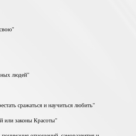
 свою"
вных людей"
рестать сражаться и научиться любить"
й или законы Красоты"
я понимания отношений, саморазвития и