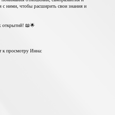
я с ними, чтобы расширить свои знания и
х открытий! 📖🌟
т к просмотру Инна: