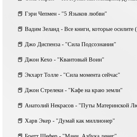
📕 Гэри Чепмен - "5 Языков любви"
📕 Вадим Зеланд - Все книги, которые осилите (
📕 Джо Диспенза - "Сила Подсознания"
📕 Джон Кехо - "Квантовый Воин"
📕 Экхарт Толле - "Сила момента сейчас"
📕 Джон Стрелеки - "Кафе на краю земли"
📕 Анатолий Некрасов - "Путы Материнской Л
📕 Харв Экер - "Думай как миллионер"
📕 Бретт Шефер - "Мани, Азбука денег"