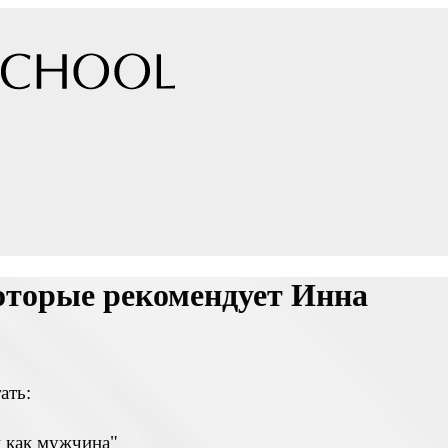
оторые рекомендует Инна
ать:
й как мужчина"